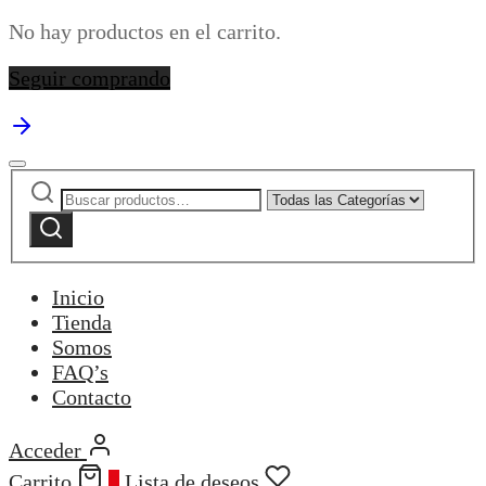
No hay productos en el carrito.
Seguir comprando
Buscar
Narrow
por:
by
Buscar
category:
Inicio
Tienda
Somos
FAQ’s
Contacto
Acceder
Carrito
0
Lista de deseos