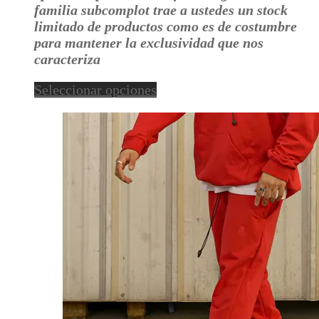
pueden
familia subcomplot trae a ustedes un stock
elegir
limitado de productos como es de costumbre
en
para mantener la exclusividad que nos
la
caracteriza
página
de
Este
Seleccionar opciones
producto
producto
tiene
múltiples
variantes.
Las
opciones
se
pueden
elegir
en
la
página
de
producto