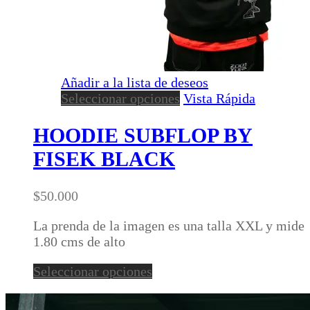
Añadir a la lista de deseos
Este
Seleccionar opciones
Vista Rápida
producto
tiene
HOODIE SUBFLOP BY
múltiples
FISEK BLACK
variantes.
Las
opciones
$
50.000
se
pueden
La prenda de la imagen es una talla XXL y mide
elegir
1.80 cms de alto
en
Este
Seleccionar opciones
la
producto
página
tiene
de