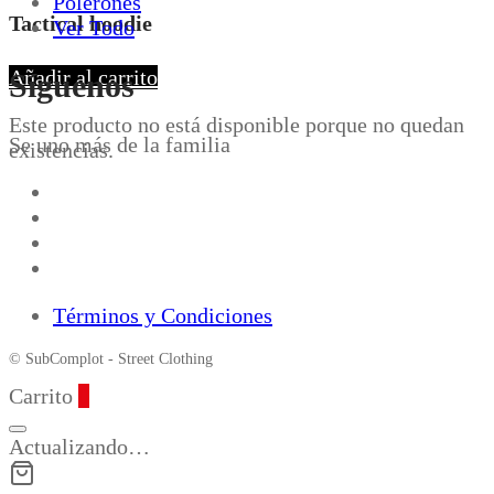
Polerones
Tactical hoodie
Ver Todo
Añadir al carrito
Síguenos
Este producto no está disponible porque no quedan
Se uno más de la familia
existencias.
Términos y Condiciones
© SubComplot - Street Clothing
Carrito
0
Actualizando…