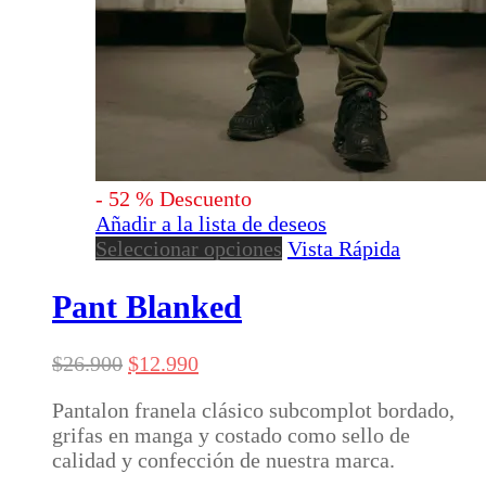
-
52
%
Descuento
Añadir a la lista de deseos
Este
Seleccionar opciones
Vista Rápida
producto
tiene
Pant Blanked
múltiples
variantes.
El
El
$
26.900
$
12.990
Las
precio
precio
opciones
Pantalon franela clásico subcomplot bordado,
original
actual
se
grifas en manga y costado como sello de
era:
es:
pueden
calidad y confección de nuestra marca.
$26.900.
$12.990.
elegir