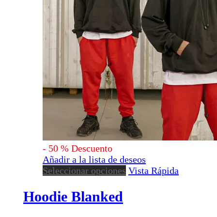
-
50
%
Descuento
Añadir a la lista de deseos
Este
Seleccionar opciones
Vista Rápida
producto
tiene
Hoodie Blanked
múltiples
variantes.