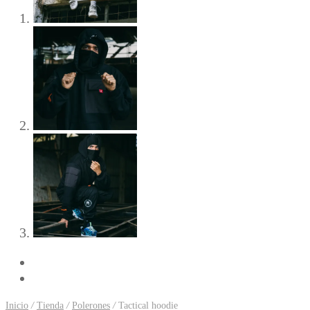
Previous
Next
Inicio
/
Tienda
/
Polerones
/
Tactical hoodie