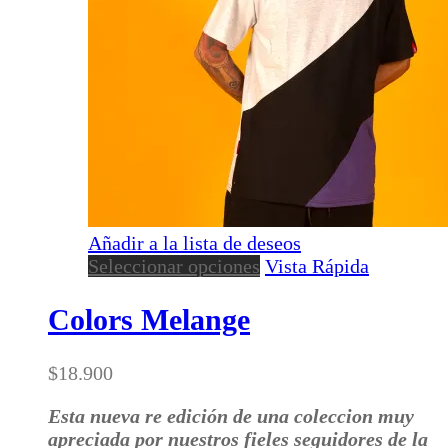
Añadir a la lista de deseos
Este
Seleccionar opciones
Vista Rápida
producto
tiene
Colors Melange
múltiples
variantes.
$
18.900
Las
opciones
Esta nueva re edición de una coleccion muy
se
apreciada por nuestros fieles seguidores de la