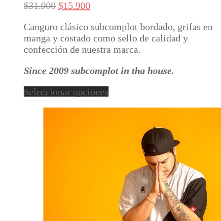
El
El
$
31.900
$
15.900
Las
precio
precio
opciones
Canguro clásico subcomplot bordado, grifas en
original
actual
se
manga y costado como sello de calidad y
era:
es:
pueden
confección de nuestra marca.
$31.900.
$15.900.
elegir
en
Since 2009 subcomplot in tha house.
la
página
Este
Seleccionar opciones
de
producto
producto
tiene
múltiples
variantes.
Las
opciones
se
pueden
elegir
en
la