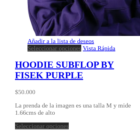
Añadir a la lista de deseos
Este
Seleccionar opciones
Vista Rápida
producto
tiene
HOODIE SUBFLOP BY
múltiples
FISEK PURPLE
variantes.
Las
opciones
$
50.000
se
pueden
La prenda de la imagen es una talla M y mide
elegir
1.66cms de alto
en
Este
Seleccionar opciones
la
producto
página