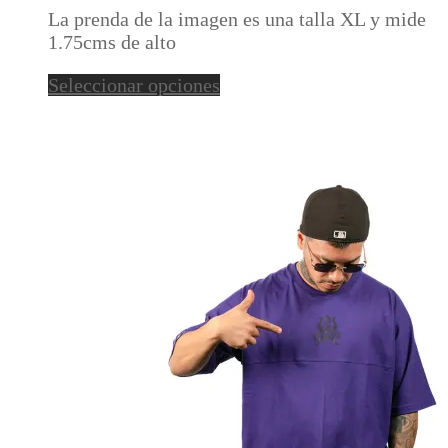
opciones
La prenda de la imagen es una talla XL y mide
se
1.75cms de alto
pueden
elegir
Este
Seleccionar opciones
en
producto
la
tiene
página
múltiples
de
variantes.
producto
Las
opciones
se
pueden
elegir
en
la
página
de
producto