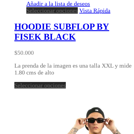
Añadir a la lista de deseos
Este
Seleccionar opciones
Vista Rápida
producto
tiene
HOODIE SUBFLOP BY
múltiples
FISEK BLACK
variantes.
Las
opciones
$
50.000
se
pueden
La prenda de la imagen es una talla XXL y mide
elegir
1.80 cms de alto
en
Este
Seleccionar opciones
la
producto
página
tiene
de
múltiples
producto
variantes.
Las
opciones
se