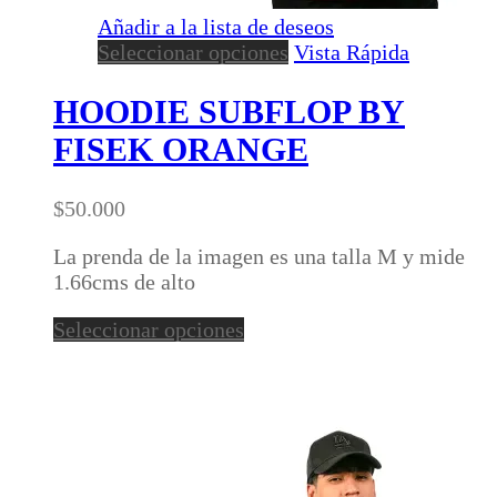
Añadir a la lista de deseos
Este
Seleccionar opciones
Vista Rápida
producto
tiene
HOODIE SUBFLOP BY
múltiples
FISEK ORANGE
variantes.
Las
opciones
$
50.000
se
pueden
La prenda de la imagen es una talla M y mide
elegir
1.66cms de alto
en
Este
Seleccionar opciones
la
producto
página
tiene
de
múltiples
producto
variantes.
Las
opciones