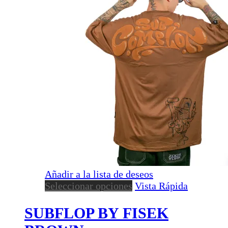
Añadir a la lista de deseos
Este
Seleccionar opciones
Vista Rápida
producto
tiene
SUBFLOP BY FISEK
múltiples