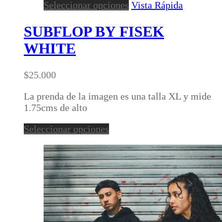
Este
Seleccionar opciones
Vista Rápida
producto
tiene
SUBFLOP BY FISEK
múltiples
WHITE
variantes.
Las
opciones
$
25.000
se
pueden
La prenda de la imagen es una talla XL y mide
elegir
1.75cms de alto
en
Este
Seleccionar opciones
la
producto
página
tiene
de
múltiples
producto
variantes.
Las
opciones
se
pueden