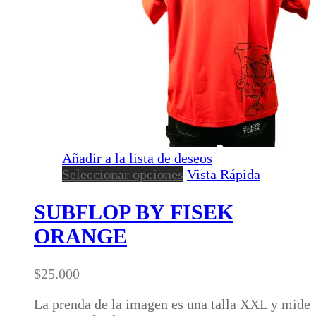
Añadir a la lista de deseos
Este
Seleccionar opciones
Vista Rápida
producto
tiene
SUBFLOP BY FISEK
múltiples
ORANGE
variantes.
Las
opciones
$
25.000
se
pueden
La prenda de la imagen es una talla XXL y mide