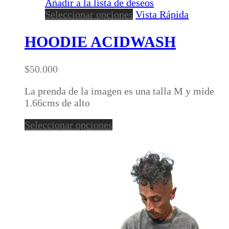
Añadir a la lista de deseos
Este
Seleccionar opciones
Vista Rápida
producto
tiene
HOODIE ACIDWASH
múltiples
variantes.
$
50.000
Las
opciones
La prenda de la imagen es una talla M y mide
se
1.66cms de alto
pueden
elegir
Este
Seleccionar opciones
en
producto
la
tiene
página
múltiples
de
variantes.
producto
Las
opciones
se
pueden