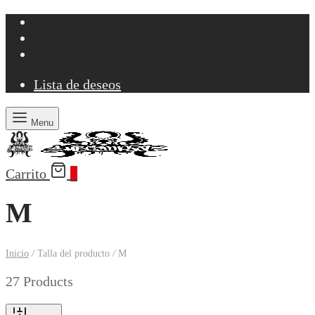
Lista de deseos
Menu
Carrito
0
M
Inicio
/
Talla del producto
/
M
27 Products