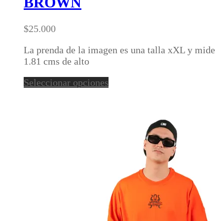
BROWN
variantes.
Las
opciones
$
25.000
se
pueden
La prenda de la imagen es una talla xXL y mide
elegir
1.81 cms de alto
en
Este
Seleccionar opciones
la
producto
página
tiene
de
múltiples
producto
variantes.
Las
opciones
se
pueden
elegir
en
la
página