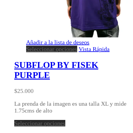
Añadir a la lista de deseos
Este
Seleccionar opciones
Vista Rápida
producto
tiene
SUBFLOP BY FISEK
múltiples
PURPLE
variantes.
Las
opciones
$
25.000
se
pueden
La prenda de la imagen es una talla XL y mide
elegir
1.75cms de alto
en
Este
Seleccionar opciones
la
producto
página