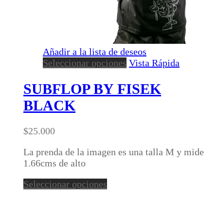
Añadir a la lista de deseos
Este
Seleccionar opciones
Vista Rápida
producto
tiene
SUBFLOP BY FISEK
múltiples
BLACK
variantes.
Las
opciones
$
25.000
se
pueden
La prenda de la imagen es una talla M y mide
elegir
1.66cms de alto
en
Este
Seleccionar opciones
la
producto
página
tiene
de
múltiples