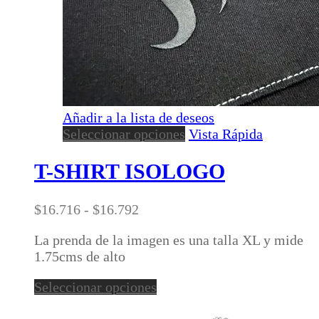
Añadir a la lista de deseos
Este
Seleccionar opciones
Vista Rápida
producto
tiene
T-SHIRT ISOLOGO
múltiples
variantes.
Rango
$
16.716
-
$
16.792
Las
de
opciones
La prenda de la imagen es una talla XL y mide
precios:
se
1.75cms de alto
desde
pueden
$16.716
elegir
Este
Seleccionar opciones
hasta
en
producto
$16.792
la