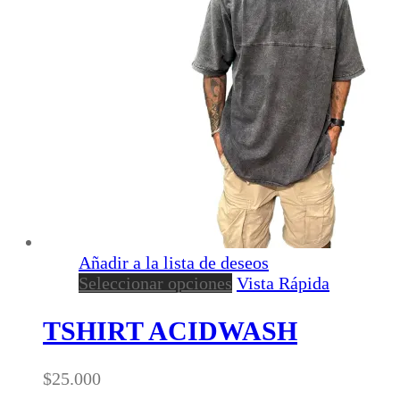
elegir
en
la
página
de
producto
Añadir a la lista de deseos
Este
Seleccionar opciones
Vista Rápida
producto
tiene
TSHIRT ACIDWASH
múltiples
variantes.
$
25.000
Las