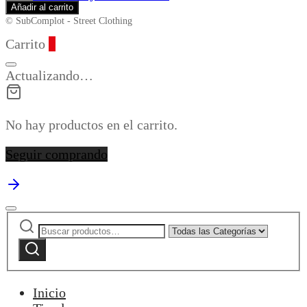
BY
Añadir al carrito
FISEK
© SubComplot - Street Clothing
BROWN
Carrito
0
cantidad
Actualizando…
No hay productos en el carrito.
Seguir comprando
Buscar
Narrow
por:
by
Buscar
category:
Inicio