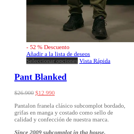
-
52
%
Descuento
Añadir a la lista de deseos
Este
Seleccionar opciones
Vista Rápida
producto
tiene
Pant Blanked
múltiples
variantes.
El
El
$
26.900
$
12.990
Las
precio
precio
opciones
Pantalon franela clásico subcomplot bordado,
original
actual
se
grifas en manga y costado como sello de
era:
es:
pueden
calidad y confección de nuestra marca.
$26.900.
$12.990.
elegir
en
Since 2009 subcomplot in tha house.