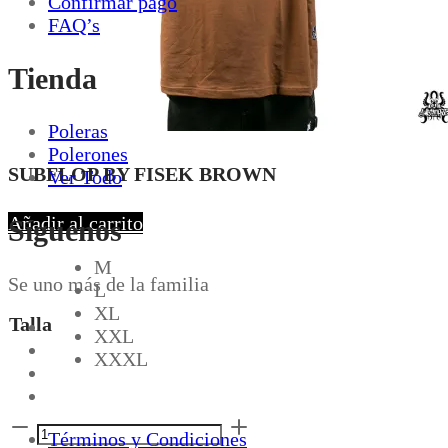
Confirmar pago
FAQ’s
Tienda
Poleras
Polerones
SUBFLOP BY FISEK BROWN
Ver Todo
Añadir al carrito
Síguenos
M
Se uno más de la familia
L
XL
Talla
XXL
XXXL
SUBFLOP
Términos y Condiciones