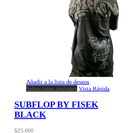
Añadir a la lista de deseos
Este
Seleccionar opciones
Vista Rápida
producto
tiene
SUBFLOP BY FISEK
múltiples
BLACK
variantes.
Las
opciones
$
25.000