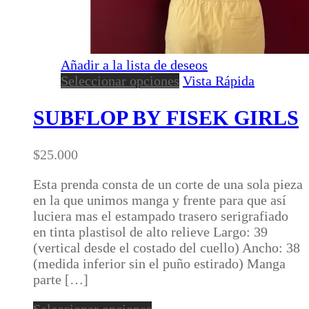
Añadir a la lista de deseos
Este
Seleccionar opciones
Vista Rápida
producto
tiene
SUBFLOP BY FISEK GIRLS
múltiples
variantes.
$
25.000
Las
opciones
Esta prenda consta de un corte de una sola pieza
se
en la que unimos manga y frente para que así
pueden
luciera mas el estampado trasero serigrafiado
elegir
en tinta plastisol de alto relieve Largo: 39
en
(vertical desde el costado del cuello) Ancho: 38
la
(medida inferior sin el puño estirado) Manga
página
parte […]
de
producto
Este
Seleccionar opciones