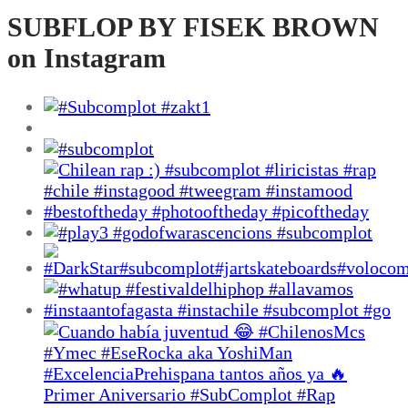
tiene
SUBFLOP BY FISEK BROWN
múltiples
on Instagram
variantes.
Las
opciones
se
pueden
elegir
en
la
página
de
producto