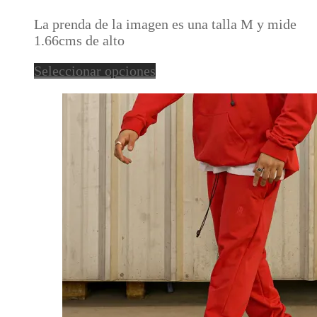
se
pueden
La prenda de la imagen es una talla M y mide
elegir
1.66cms de alto
en
Este
Seleccionar opciones
la
producto
página
tiene
de
múltiples
producto
variantes.
Las
opciones
se
pueden
elegir
en
la
página
de
producto