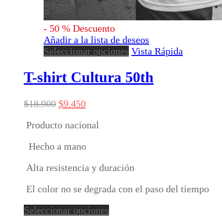
-
50
%
Descuento
Añadir a la lista de deseos
Este
Seleccionar opciones
Vista Rápida
producto
tiene
T-shirt Cultura 50th
múltiples
variantes.
El
El
$
18.900
$
9.450
Las
precio
precio
opciones
Producto nacional
original
actual
se
era:
es:
pueden
Hecho a mano
$18.900.
$9.450.
elegir
en
Alta resistencia y duración
la
página
El color no se degrada con el paso del tiempo
de
Este
producto
Seleccionar opciones
producto