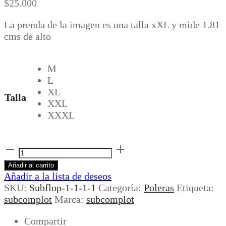
$
25.000
La prenda de la imagen es una talla xXL y mide 1.81
cms de alto
M
L
XL
Talla
XXL
XXXL
SUBFLOP
BY
Añadir al carrito
FISEK
Añadir a la lista de deseos
BROWN
SKU:
Subflop-1-1-1-1
Categoría:
Poleras
Etiqueta:
cantidad
subcomplot
Marca:
subcomplot
Compartir