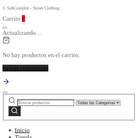
© SubComplot - Street Clothing
Carrito
0
Actualizando…
No hay productos en el carrito.
Seguir comprando
Buscar
Narrow
por:
by
Buscar
category:
Inicio
Tienda