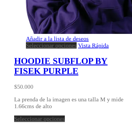
Añadir a la lista de deseos
Este
Seleccionar opciones
Vista Rápida
producto
tiene
HOODIE SUBFLOP BY
múltiples
FISEK PURPLE
variantes.
Las
opciones
$
50.000
se
pueden
La prenda de la imagen es una talla M y mide
elegir
1.66cms de alto
en
Este
Seleccionar opciones
la
producto
página