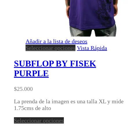
Añadir a la lista de deseos
Este
Seleccionar opciones
Vista Rápida
producto
tiene
SUBFLOP BY FISEK
múltiples
PURPLE
variantes.
Las
opciones
$
25.000
se
pueden
La prenda de la imagen es una talla XL y mide
elegir
1.75cms de alto
en
Este
Seleccionar opciones
la
producto
página