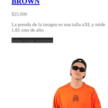
BROWN
variantes.
Las
opciones
$
25.000
se
pueden
La prenda de la imagen es una talla xXL y mide
elegir
1.81 cms de alto
en
Este
Seleccionar opciones
la
producto
página
tiene
de
múltiples
producto
variantes.
Las
opciones
se
pueden
elegir
en
la
página