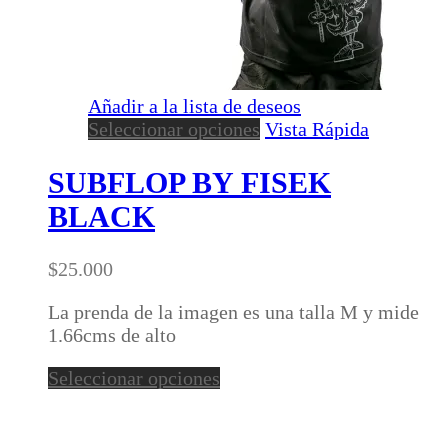
Añadir a la lista de deseos
Este
Seleccionar opciones
Vista Rápida
producto
tiene
SUBFLOP BY FISEK
múltiples
BLACK
variantes.
Las
opciones
$
25.000
se
pueden
La prenda de la imagen es una talla M y mide
elegir
1.66cms de alto
en
Este
Seleccionar opciones
la
producto
página
tiene
de
múltiples