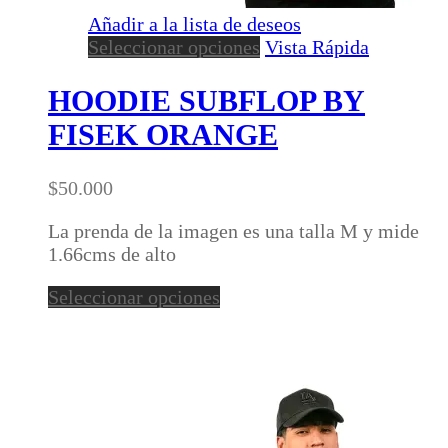
Añadir a la lista de deseos
Este
Seleccionar opciones
Vista Rápida
producto
tiene
HOODIE SUBFLOP BY
múltiples
FISEK ORANGE
variantes.
Las
opciones
$
50.000
se
pueden
La prenda de la imagen es una talla M y mide
elegir
1.66cms de alto
en
Este
Seleccionar opciones
la
producto
página
tiene
de
múltiples
producto
variantes.
Las
opciones