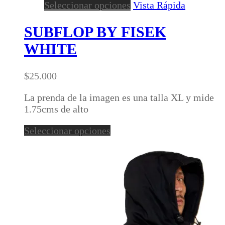
Este
Seleccionar opciones
Vista Rápida
producto
tiene
SUBFLOP BY FISEK
múltiples
WHITE
variantes.
Las
opciones
$
25.000
se
pueden
La prenda de la imagen es una talla XL y mide
elegir
1.75cms de alto
en
Este
Seleccionar opciones
la
producto
página
tiene
de
múltiples
producto
variantes.
Las
opciones
se
pueden