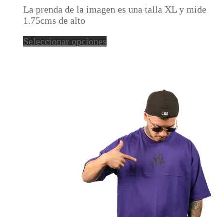
opciones
La prenda de la imagen es una talla XL y mide
se
1.75cms de alto
pueden
elegir
Este
Seleccionar opciones
en
producto
la
tiene
página
múltiples
de
variantes.
producto
Las
opciones
se
pueden
elegir
en
la
página
de
producto