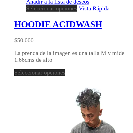
Añadir a la lista de deseos
Este
Seleccionar opciones
Vista Rápida
producto
tiene
HOODIE ACIDWASH
múltiples
variantes.
$
50.000
Las
opciones
La prenda de la imagen es una talla M y mide
se
1.66cms de alto
pueden
elegir
Este
Seleccionar opciones
en
producto
la
tiene
página
múltiples
de
variantes.
producto
Las
opciones
se
pueden