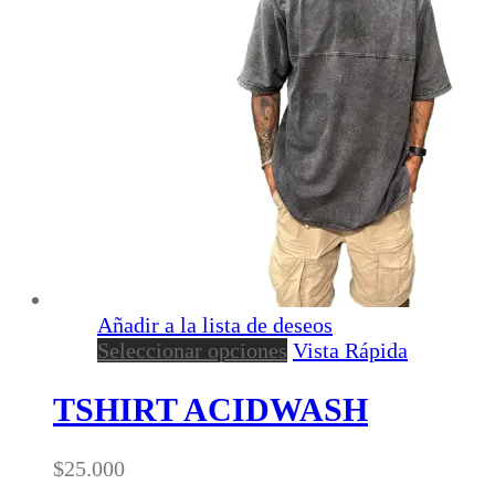
elegir
en
la
página
de
producto
Añadir a la lista de deseos
Este
Seleccionar opciones
Vista Rápida
producto
tiene
TSHIRT ACIDWASH
múltiples
variantes.
$
25.000
Las