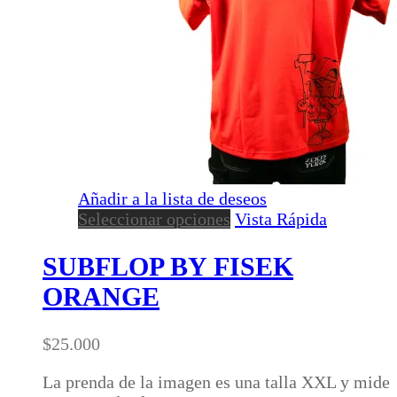
Añadir a la lista de deseos
Este
Seleccionar opciones
Vista Rápida
producto
tiene
SUBFLOP BY FISEK
múltiples
ORANGE
variantes.
Las
opciones
$
25.000
se
pueden
La prenda de la imagen es una talla XXL y mide