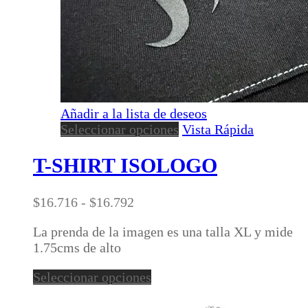
Añadir a la lista de deseos
Este
Seleccionar opciones
Vista Rápida
producto
tiene
T-SHIRT ISOLOGO
múltiples
variantes.
Rango
$
16.716
-
$
16.792
Las
de
opciones
La prenda de la imagen es una talla XL y mide
precios:
se
1.75cms de alto
desde
pueden
$16.716
elegir
Este
Seleccionar opciones
hasta
en
producto
$16.792
la