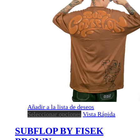
Añadir a la lista de deseos
Este
Seleccionar opciones
Vista Rápida
producto
tiene
SUBFLOP BY FISEK
múltiples