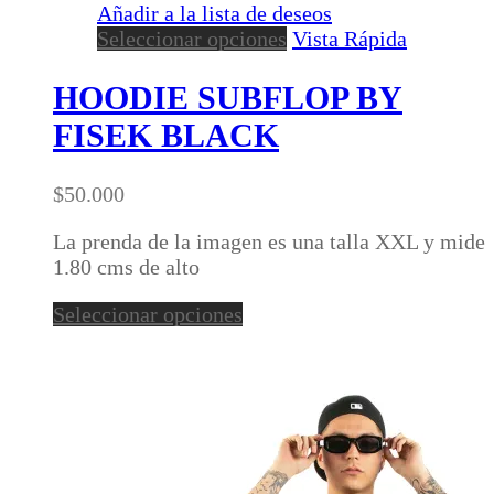
Añadir a la lista de deseos
Este
Seleccionar opciones
Vista Rápida
producto
tiene
HOODIE SUBFLOP BY
múltiples
FISEK BLACK
variantes.
Las
opciones
$
50.000
se
pueden
La prenda de la imagen es una talla XXL y mide
elegir
1.80 cms de alto
en
Este
Seleccionar opciones
la
producto
página
tiene
de
múltiples
producto
variantes.
Las
opciones
se