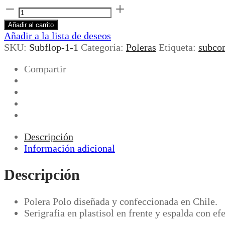
SUBFLOP
BY
Añadir al carrito
FISEK
Añadir a la lista de deseos
ORANGE
SKU:
Subflop-1-1
Categoría:
Poleras
Etiqueta:
subco
cantidad
Compartir
Descripción
Información adicional
Descripción
Polera Polo diseñada y confeccionada en Chile.
Serigrafia en plastisol en frente y espalda con efe