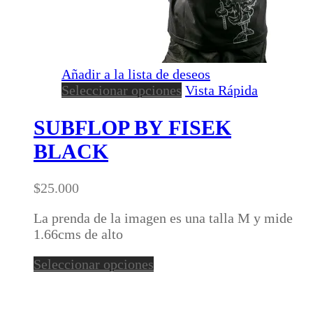
Añadir a la lista de deseos
Este
Seleccionar opciones
Vista Rápida
producto
tiene
SUBFLOP BY FISEK
múltiples
BLACK
variantes.
Las
opciones
$
25.000
se
pueden
La prenda de la imagen es una talla M y mide
elegir
1.66cms de alto
en
Este
Seleccionar opciones
la
producto
página
tiene
de
múltiples