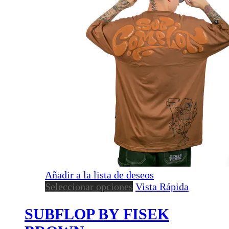
Añadir a la lista de deseos
Este
Seleccionar opciones
Vista Rápida
producto
tiene
SUBFLOP BY FISEK
múltiples