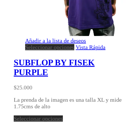
Añadir a la lista de deseos
Este
Seleccionar opciones
Vista Rápida
producto
tiene
SUBFLOP BY FISEK
múltiples
PURPLE
variantes.
Las
opciones
$
25.000
se
pueden
La prenda de la imagen es una talla XL y mide
elegir
1.75cms de alto
en
Este
Seleccionar opciones
la
producto
página