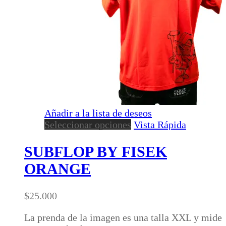
Añadir a la lista de deseos
Este
Seleccionar opciones
Vista Rápida
producto
tiene
SUBFLOP BY FISEK
múltiples
ORANGE
variantes.
Las
opciones
$
25.000
se
pueden
La prenda de la imagen es una talla XXL y mide