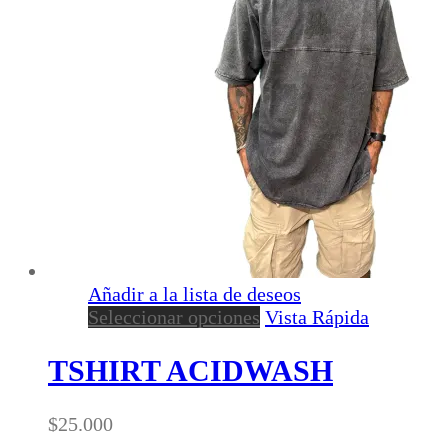
elegir
en
la
página
de
producto
Añadir a la lista de deseos
Este
Seleccionar opciones
Vista Rápida
producto
tiene
TSHIRT ACIDWASH
múltiples
variantes.
$
25.000
Las