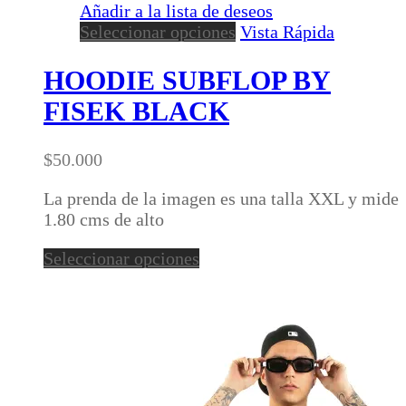
Añadir a la lista de deseos
Este
Seleccionar opciones
Vista Rápida
producto
tiene
HOODIE SUBFLOP BY
múltiples
FISEK BLACK
variantes.
Las
opciones
$
50.000
se
pueden
La prenda de la imagen es una talla XXL y mide
elegir
1.80 cms de alto
en
Este
Seleccionar opciones
la
producto
página
tiene
de
múltiples
producto
variantes.
Las
opciones
se