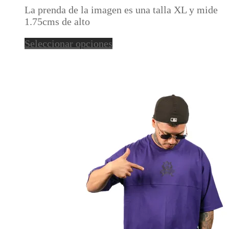
opciones
La prenda de la imagen es una talla XL y mide
se
1.75cms de alto
pueden
elegir
Este
Seleccionar opciones
en
producto
la
tiene
página
múltiples
de
variantes.
producto
Las
opciones
se
pueden
elegir
en
la
página
de
producto