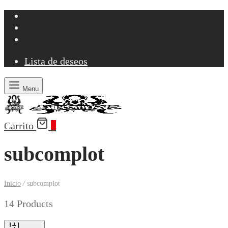
Lista de deseos
Menu
Carrito
0
subcomplot
Inicio
/
subcomplot
14 Products