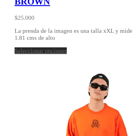
BROWN
variantes.
Las
opciones
$
25.000
se
pueden
La prenda de la imagen es una talla xXL y mide
elegir
1.81 cms de alto
en
Este
Seleccionar opciones
la
producto
página
tiene
de
múltiples
producto
variantes.
Las
opciones
se
pueden
elegir
en
la
página