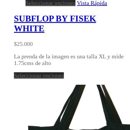
Este
Seleccionar opciones
Vista Rápida
producto
tiene
SUBFLOP BY FISEK
múltiples
WHITE
variantes.
Las
opciones
$
25.000
se
pueden
La prenda de la imagen es una talla XL y mide
elegir
1.75cms de alto
en
Este
Seleccionar opciones
la
producto
página
tiene
de
múltiples
producto
variantes.
Las
opciones
se
pueden