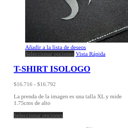
Añadir a la lista de deseos
Este
Seleccionar opciones
Vista Rápida
producto
tiene
T-SHIRT ISOLOGO
múltiples
variantes.
Rango
$
16.716
-
$
16.792
Las
de
opciones
La prenda de la imagen es una talla XL y mide
precios:
se
1.75cms de alto
desde
pueden
$16.716
elegir
Este
Seleccionar opciones
hasta
en
producto
$16.792
la