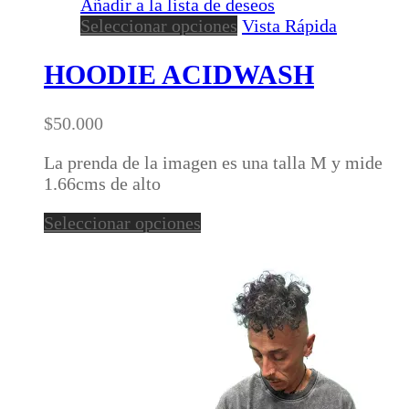
Añadir a la lista de deseos
Este
Seleccionar opciones
Vista Rápida
producto
tiene
HOODIE ACIDWASH
múltiples
variantes.
$
50.000
Las
opciones
La prenda de la imagen es una talla M y mide
se
1.66cms de alto
pueden
elegir
Este
Seleccionar opciones
en
producto
la
tiene
página
múltiples
de
variantes.
producto
Las
opciones
se
pueden