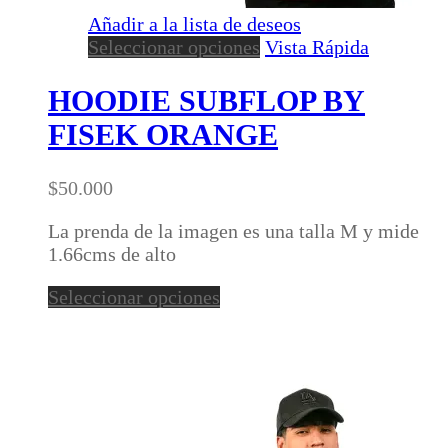
Añadir a la lista de deseos
Este
Seleccionar opciones
Vista Rápida
producto
tiene
HOODIE SUBFLOP BY
múltiples
FISEK ORANGE
variantes.
Las
opciones
$
50.000
se
pueden
La prenda de la imagen es una talla M y mide
elegir
1.66cms de alto
en
Este
Seleccionar opciones
la
producto
página
tiene
de
múltiples
producto
variantes.
Las
opciones