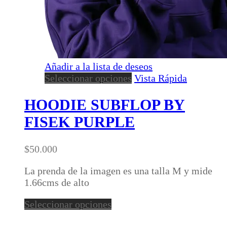
Añadir a la lista de deseos
Este
Seleccionar opciones
Vista Rápida
producto
tiene
HOODIE SUBFLOP BY
múltiples
FISEK PURPLE
variantes.
Las
opciones
$
50.000
se
pueden
La prenda de la imagen es una talla M y mide
elegir
1.66cms de alto
en
Este
Seleccionar opciones
la
producto
página