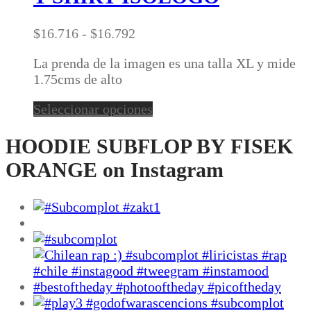
múltiples
variantes.
Rango
$
16.716
-
$
16.792
Las
de
opciones
La prenda de la imagen es una talla XL y mide
precios:
se
1.75cms de alto
desde
pueden
$16.716
elegir
Este
Seleccionar opciones
hasta
en
producto
$16.792
la
tiene
HOODIE SUBFLOP BY FISEK
página
múltiples
ORANGE on Instagram
de
variantes.
producto
Las
opciones
se
pueden
elegir
en
la
página