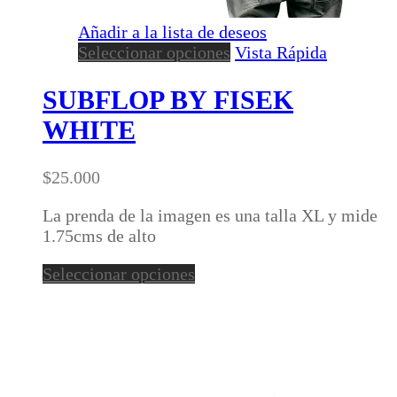
Añadir a la lista de deseos
Este
Seleccionar opciones
Vista Rápida
producto
tiene
SUBFLOP BY FISEK
múltiples
WHITE
variantes.
Las
opciones
$
25.000
se
pueden
La prenda de la imagen es una talla XL y mide
elegir
1.75cms de alto
en
Este
Seleccionar opciones
la
producto
página
tiene
de
múltiples
producto
variantes.
Las
opciones