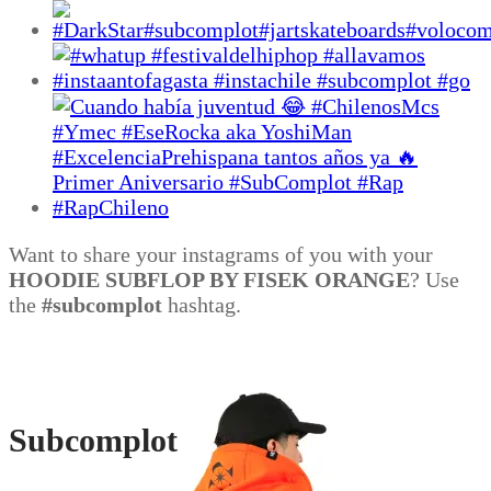
de
producto
Want to share your instagrams of you with your
HOODIE SUBFLOP BY FISEK ORANGE
? Use
the
#subcomplot
hashtag.
Subcomplot