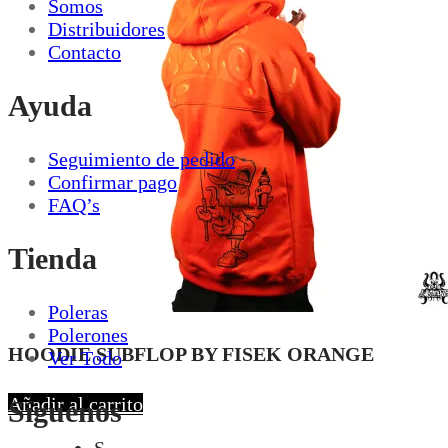
Somos
Distribuidores
Contacto
Ayuda
Seguimiento de pedido
Confirmar pago
FAQ’s
Tienda
Poleras
Polerones
HOODIE SUBFLOP BY FISEK ORANGE
Ver Todo
Añadir al carrito
Síguenos
S