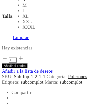
M
L
Talla
XL
XXL
XXXL
Limpiar
Hay existencias
HOODIE
SUBFLOP
Añadir al carrito
BY
Añadir a la lista de deseos
FISEK
SKU:
Subflop-1-2-1-1
Categoría:
Polerones
ORANGE
Etiqueta:
subcomplot
Marca:
subcomplot
cantidad
Compartir