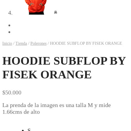
Previous
Next
Inicio
/
Tienda
/
Polerones
/
HOODIE SUBFLOP BY FISEK ORANGE
HOODIE SUBFLOP BY
FISEK ORANGE
$
50.000
La prenda de la imagen es una talla M y mide
1.66cms de alto
S