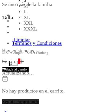
Se uno más de la familia
M
L
Talla
XL
XXL
XXXL
Limpiar
Términos y Condiciones
Hay existencias
© SubComplot - Street Clothing
HOODIE
Carrito
0
SUBFLOP
Añadir al carrito
BY
Actualizando…
FISEK
ORANGE
cantidad
No hay productos en el carrito.
Seguir comprando