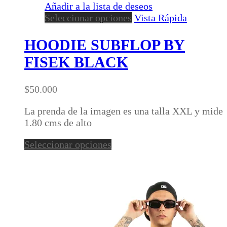
Añadir a la lista de deseos
Este
Seleccionar opciones
Vista Rápida
producto
tiene
HOODIE SUBFLOP BY
múltiples
FISEK BLACK
variantes.
Las
opciones
$
50.000
se
pueden
La prenda de la imagen es una talla XXL y mide
elegir
1.80 cms de alto
en
Este
Seleccionar opciones
la
producto
página
tiene
de
múltiples
producto
variantes.
Las
opciones
se