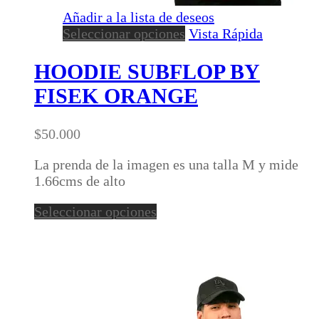
Añadir a la lista de deseos
Este
Seleccionar opciones
Vista Rápida
producto
tiene
HOODIE SUBFLOP BY
múltiples
FISEK ORANGE
variantes.
Las
opciones
$
50.000
se
pueden
La prenda de la imagen es una talla M y mide
elegir
1.66cms de alto
en
Este
Seleccionar opciones
la
producto
página
tiene
de
múltiples
producto
variantes.
Las
opciones