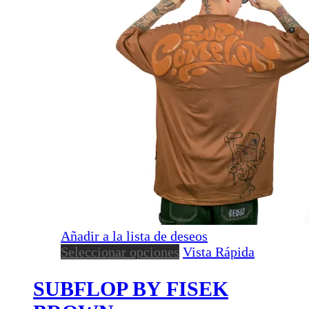
Añadir a la lista de deseos
Este
Seleccionar opciones
Vista Rápida
producto
tiene
SUBFLOP BY FISEK
múltiples