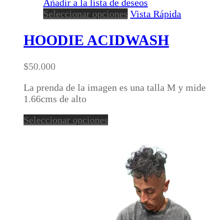
Añadir a la lista de deseos
Este
Seleccionar opciones
Vista Rápida
producto
tiene
HOODIE ACIDWASH
múltiples
variantes.
$
50.000
Las
opciones
La prenda de la imagen es una talla M y mide
se
1.66cms de alto
pueden
elegir
Este
Seleccionar opciones
en
producto
la
tiene
página
múltiples
de
variantes.
producto
Las
opciones
se
pueden