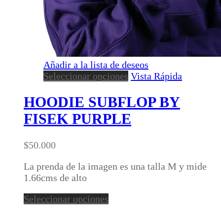
Añadir a la lista de deseos
Este
Seleccionar opciones
Vista Rápida
producto
tiene
HOODIE SUBFLOP BY
múltiples
FISEK PURPLE
variantes.
Las
opciones
$
50.000
se
pueden
La prenda de la imagen es una talla M y mide
elegir
1.66cms de alto
en
Este
Seleccionar opciones
la
producto
página