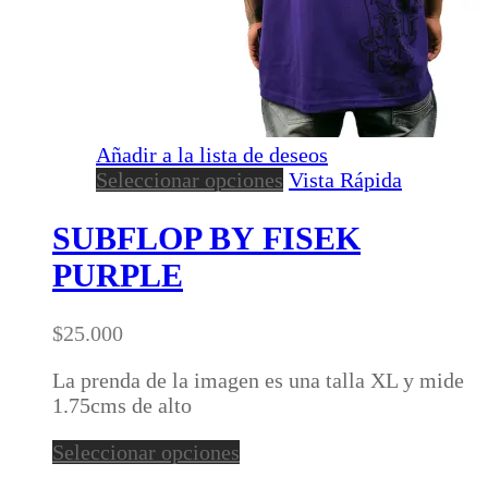
Añadir a la lista de deseos
Este
Seleccionar opciones
Vista Rápida
producto
tiene
SUBFLOP BY FISEK
múltiples
PURPLE
variantes.
Las
opciones
$
25.000
se
pueden
La prenda de la imagen es una talla XL y mide
elegir
1.75cms de alto
en
Este
Seleccionar opciones
la
producto
página