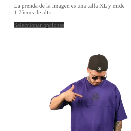
opciones
La prenda de la imagen es una talla XL y mide
se
1.75cms de alto
pueden
elegir
Este
Seleccionar opciones
en
producto
la
tiene
página
múltiples
de
variantes.
producto
Las
opciones
se
pueden
elegir
en
la
página
de
producto