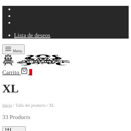
Lista de deseos
Menu
Carrito
0
XL
Inicio
/
Talla del producto
/
XL
33 Products