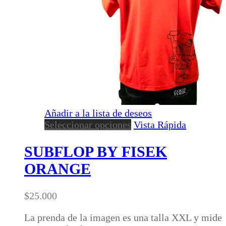
Añadir a la lista de deseos
Este
Seleccionar opciones
Vista Rápida
producto
tiene
SUBFLOP BY FISEK
múltiples
ORANGE
variantes.
Las
opciones
$
25.000
se
pueden
La prenda de la imagen es una talla XXL y mide