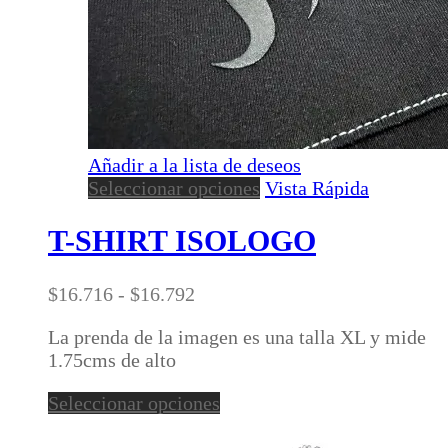
Añadir a la lista de deseos
Este
Seleccionar opciones
Vista Rápida
producto
tiene
T-SHIRT ISOLOGO
múltiples
variantes.
Rango
$
16.716
-
$
16.792
Las
de
opciones
La prenda de la imagen es una talla XL y mide
precios:
se
1.75cms de alto
desde
pueden
$16.716
elegir
Este
Seleccionar opciones
hasta
en
producto
$16.792
la