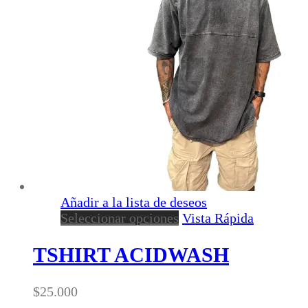
elegir
en
la
página
de
producto
Añadir a la lista de deseos
Este
Seleccionar opciones
Vista Rápida
producto
tiene
TSHIRT ACIDWASH
múltiples
variantes.
$
25.000
Las