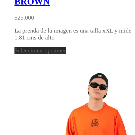
BROWN
variantes.
Las
opciones
$
25.000
se
pueden
La prenda de la imagen es una talla xXL y mide
elegir
1.81 cms de alto
en
Este
Seleccionar opciones
la
producto
página
tiene
de
múltiples
producto
variantes.
Las
opciones
se
pueden
elegir
en
la
página