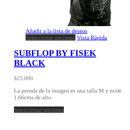
Añadir a la lista de deseos
Este
Seleccionar opciones
Vista Rápida
producto
tiene
SUBFLOP BY FISEK
múltiples
BLACK
variantes.
Las
opciones
$
25.000
se
pueden
La prenda de la imagen es una talla M y mide
elegir
1.66cms de alto
en
Este
Seleccionar opciones
la
producto
página
tiene
de
múltiples