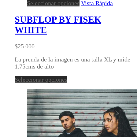
Este
Seleccionar opciones
Vista Rápida
producto
tiene
SUBFLOP BY FISEK
múltiples
WHITE
variantes.
Las
opciones
$
25.000
se
pueden
La prenda de la imagen es una talla XL y mide
elegir
1.75cms de alto
en
Este
Seleccionar opciones
la
producto
página
tiene
de
múltiples
producto
variantes.
Las
opciones
se
pueden