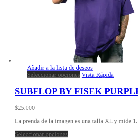
de
producto
Añadir a la lista de deseos
Este
Seleccionar opciones
Vista Rápida
producto
tiene
SUBFLOP BY FISEK PURPL
múltiples
variantes.
$
25.000
Las
opciones
La prenda de la imagen es una talla XL y mide 1
se
pueden
Este
Seleccionar opciones
elegir