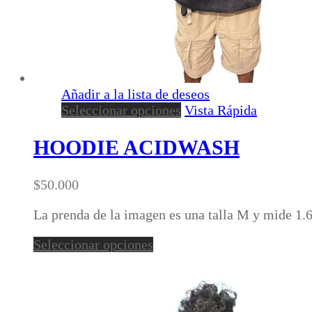
Añadir a la lista de deseos
Este
Seleccionar opciones
Vista Rápida
producto
tiene
HOODIE ACIDWASH
múltiples
variantes.
$
50.000
Las
opciones
La prenda de la imagen es una talla M y mide 1.
se
pueden
Este
Seleccionar opciones
elegir
producto
en
tiene
la
múltiples
página
variantes.