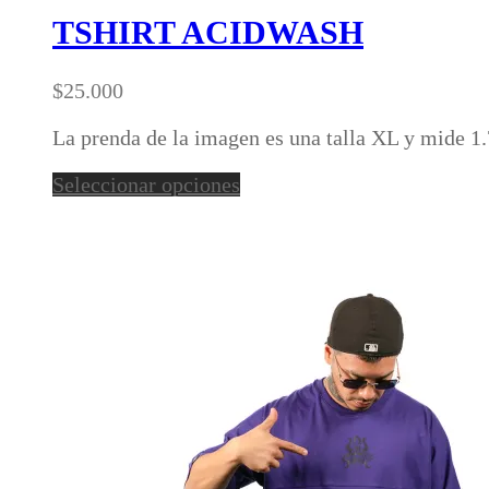
tiene
TSHIRT ACIDWASH
múltiples
variantes.
$
25.000
Las
opciones
La prenda de la imagen es una talla XL y mide 1
se
pueden
Este
Seleccionar opciones
elegir
producto
en
tiene
la
múltiples
página
variantes.
de
Las
producto
opciones
se
pueden
elegir
en
la
página