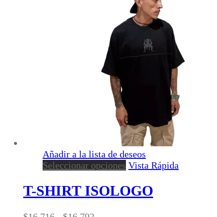
Añadir a la lista de deseos
Este
Seleccionar opciones
Vista Rápida
producto
tiene
T-SHIRT ISOLOGO
múltiples
variantes.
Rango
$
16.716
-
$
16.792