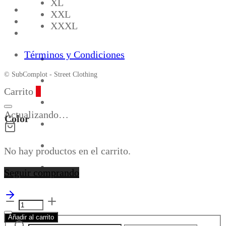
XL
XXL
XXXL
Términos y Condiciones
© SubComplot - Street Clothing
Carrito
0
Actualizando…
Color
No hay productos en el carrito.
Seguir comprando
sleeveless
t-
Añadir al carrito
Buscar
shirt
Narrow