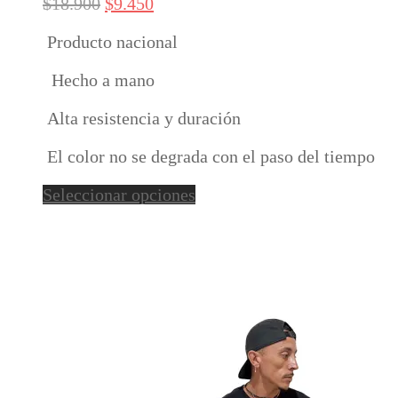
El
El
$
18.900
$
9.450
Las
precio
precio
opciones
Producto nacional
original
actual
se
era:
es:
pueden
Hecho a mano
$18.900.
$9.450.
elegir
en
Alta resistencia y duración
la
página
El color no se degrada con el paso del tiempo
de
Este
producto
Seleccionar opciones
producto
tiene
múltiples
variantes.
Las
opciones
se
pueden
elegir
en