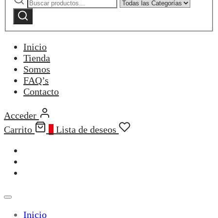
por:
cantidad
by
Buscar
category:
Inicio
Tienda
Somos
FAQ’s
Contacto
Acceder
Carrito
0
Lista de deseos
Inicio