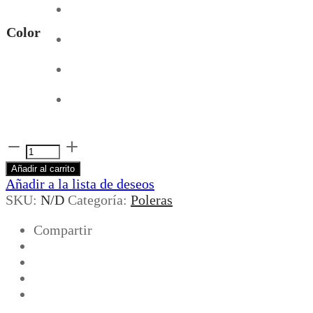
Color
sleeveless
t-
Añadir al carrito
shirt
Añadir a la lista de deseos
cantidad
SKU:
N/D
Categoría:
Poleras
Compartir