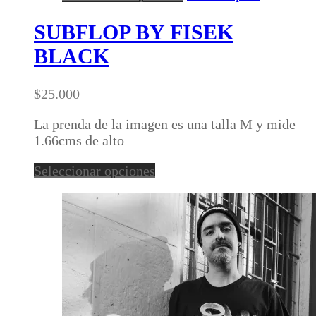
producto
tiene
SUBFLOP BY FISEK
múltiples
BLACK
variantes.
Las
opciones
$
25.000
se
pueden
La prenda de la imagen es una talla M y mide
elegir
1.66cms de alto
en
Este
Seleccionar opciones
la
producto
página
tiene
de
múltiples
producto
variantes.
Las
opciones
se
pueden
elegir