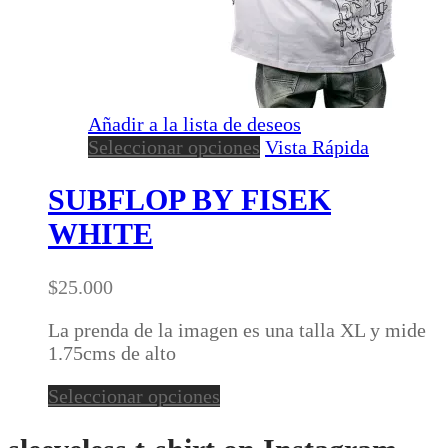
Añadir a la lista de deseos
Este
Seleccionar opciones
Vista Rápida
producto
tiene
SUBFLOP BY FISEK
múltiples
WHITE
variantes.
Las
opciones
$
25.000
se
pueden
La prenda de la imagen es una talla XL y mide
elegir
1.75cms de alto
en
Este
Seleccionar opciones
la
producto
página
tiene
de