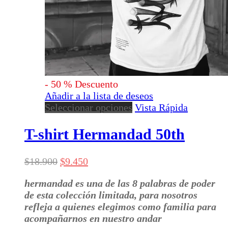
-
50
%
Descuento
Añadir a la lista de deseos
Este
Seleccionar opciones
Vista Rápida
producto
tiene
T-shirt Hermandad 50th
múltiples
variantes.
El
El
$
18.900
$
9.450
Las
precio
precio
opciones
hermandad es una de las 8 palabras de poder
original
actual
se
de esta colección limitada, para nosotros
era:
es:
pueden
refleja a quienes elegimos como familia para
$18.900.
$9.450.
elegir
acompañarnos en nuestro andar
en