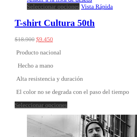
Este
Seleccionar opciones
Vista Rápida
producto
tiene
T-shirt Cultura 50th
múltiples
variantes.
El
El
$
18.900
$
9.450
Las
precio
precio
opciones
Producto nacional
original
actual
se
era:
es:
pueden
Hecho a mano
$18.900.
$9.450.
elegir
en
Alta resistencia y duración
la
página
El color no se degrada con el paso del tiempo
de
Este
producto
Seleccionar opciones
producto
tiene
múltiples
variantes.