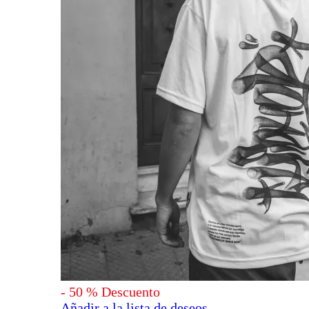
-
50
%
Descuento
Añadir a la lista de deseos