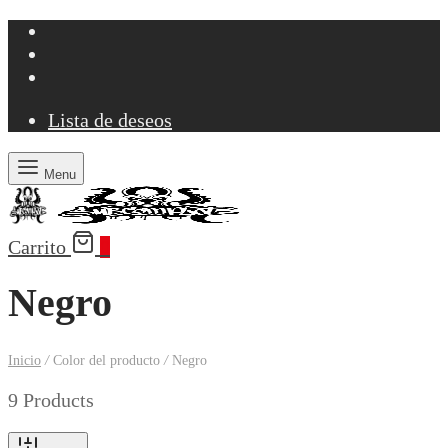
Lista de deseos
Menu
Carrito
0
Negro
Inicio
/
Color del producto
/
Negro
9 Products