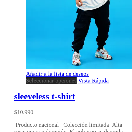
Añadir a la lista de deseos
Este
Seleccionar opciones
Vista Rápida
producto
tiene
sleeveless t-shirt
múltiples
variantes.
$
10.990
Las
opciones
Producto nacional Colección limitada Alta
se
resistencia y duración El color no se degrada