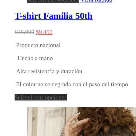
producto
tiene
T-shirt Familia 50th
múltiples
variantes.
El
El
$
18.900
$
9.450
Las
precio
precio
opciones
Producto nacional
original
actual
se
era:
es:
pueden
Hecho a mano
$18.900.
$9.450.
elegir
en
Alta resistencia y duración
la
página
El color no se degrada con el paso del tiempo
de
Este
producto
Seleccionar opciones
producto
tiene
múltiples
variantes.
Las