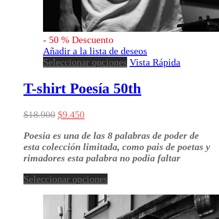
-
50
%
Descuento
Añadir a la lista de deseos
Este
Seleccionar opciones
Vista Rápida
producto
tiene
T-shirt Poesía 50th
múltiples
variantes.
El
El
$
18.900
$
9.450
Las
precio
precio
opciones
Poesia es una de las 8 palabras de poder de
original
actual
se
esta colección limitada, como pais de poetas y
era:
es:
pueden
rimadores esta palabra no podia faltar
$18.900.
$9.450.
elegir
en
Este
Seleccionar opciones
la
producto
página
tiene
de
múltiples