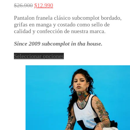
variantes.
El
El
$
26.900
$
12.990
Las
precio
precio
opciones
Pantalon franela clásico subcomplot bordado,
original
actual
se
grifas en manga y costado como sello de
era:
es:
pueden
calidad y confección de nuestra marca.
$26.900.
$12.990.
elegir
en
Since 2009 subcomplot in tha house.
la
página
Este
Seleccionar opciones
de
producto
producto
tiene
múltiples
variantes.
Las
opciones
se
pueden
elegir
en
la