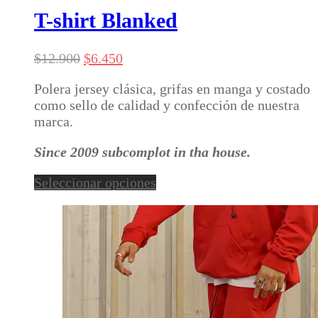
tiene
T-shirt Blanked
múltiples
variantes.
El
El
$
12.900
$
6.450
Las
precio
precio
opciones
Polera jersey clásica, grifas en manga y costado
original
actual
se
como sello de calidad y confección de nuestra
era:
es:
pueden
marca.
$12.900.
$6.450.
elegir
en
Since 2009 subcomplot in tha house.
la
página
Este
Seleccionar opciones
de
producto
producto
tiene
múltiples
variantes.
Las
opciones
se
pueden