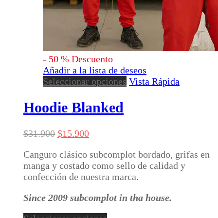
-
50
%
Descuento
Añadir a la lista de deseos
Este
Seleccionar opciones
Vista Rápida
producto
tiene
Hoodie Blanked
múltiples
variantes.
El
El
$
31.900
$
15.900
Las
precio
precio
opciones
Canguro clásico subcomplot bordado, grifas en
original
actual
se
manga y costado como sello de calidad y
era:
es:
pueden
confección de nuestra marca.
$31.900.
$15.900.
elegir
en
Since 2009 subcomplot in tha house.
la
página
Este