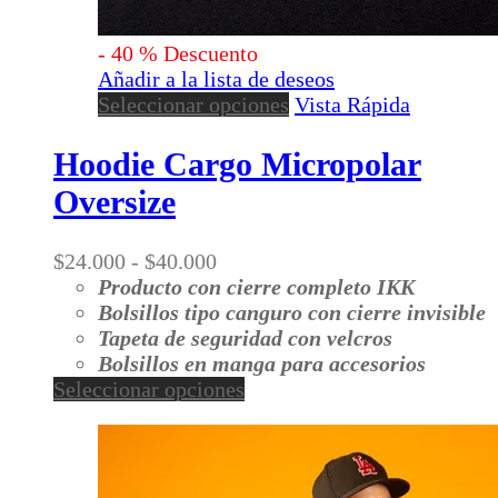
-
40
%
Descuento
Añadir a la lista de deseos
Este
Seleccionar opciones
Vista Rápida
producto
tiene
Hoodie Cargo Micropolar
múltiples
Oversize
variantes.
Las
opciones
Rango
$
24.000
-
$
40.000
se
de
Producto con cierre completo IKK
pueden
precios:
Bolsillos tipo canguro con cierre invisible
elegir
desde
Tapeta de seguridad con velcros
en
$24.000
Bolsillos en manga para accesorios
la
hasta
Este
Seleccionar opciones
página
$40.000
producto
de
tiene
producto
múltiples
variantes.