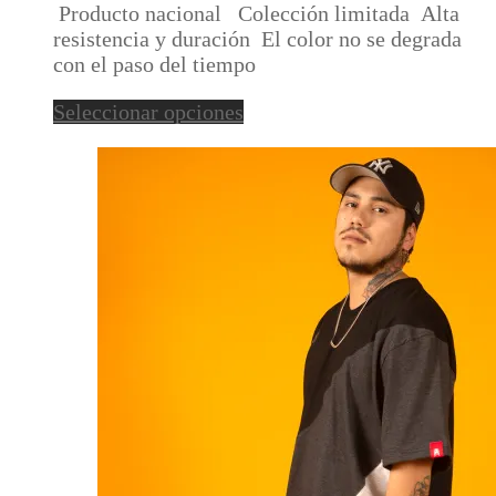
Producto nacional Colección limitada Alta
original
actual
se
resistencia y duración El color no se degrada
era:
es:
pueden
con el paso del tiempo
$30.000.
$15.000.
elegir
en
Este
Seleccionar opciones
la
producto
página
tiene
de
múltiples
producto
variantes.
Las
opciones
se
pueden
elegir
en
la
página
de
producto