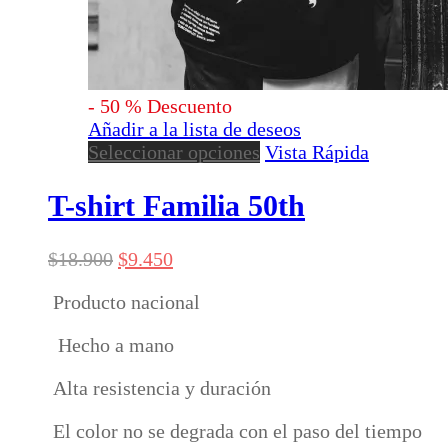
-
50
%
Descuento
Añadir a la lista de deseos
Este
Seleccionar opciones
Vista Rápida
producto
tiene
T-shirt Familia 50th
múltiples
variantes.
El
El
$
18.900
$
9.450
Las
precio
precio
opciones
Producto nacional
original
actual
se
era:
es:
pueden
Hecho a mano
$18.900.
$9.450.
elegir
en
Alta resistencia y duración
la
página
El color no se degrada con el paso del tiempo