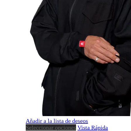
Añadir a la lista de deseos
Este
Seleccionar opciones
Vista Rápida