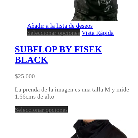
Añadir a la lista de deseos
Este
Seleccionar opciones
Vista Rápida
producto
tiene
SUBFLOP BY FISEK
múltiples
BLACK
variantes.
Las
opciones
$
25.000
se
pueden
La prenda de la imagen es una talla M y mide
elegir
1.66cms de alto
en
Este
Seleccionar opciones
la
producto
página
tiene
de
múltiples
producto
variantes.