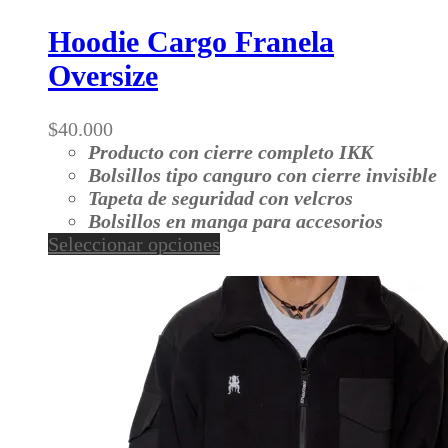
producto
tiene
Hoodie Cargo Franela
múltiples
Oversize
variantes.
Las
opciones
$
40.000
se
Producto con cierre completo IKK
pueden
Bolsillos tipo canguro con cierre invisible
elegir
Tapeta de seguridad con velcros
en
Bolsillos en manga para accesorios
la
Este
Seleccionar opciones
página
producto
de
tiene
producto
múltiples
variantes.
Las
opciones
se
pueden