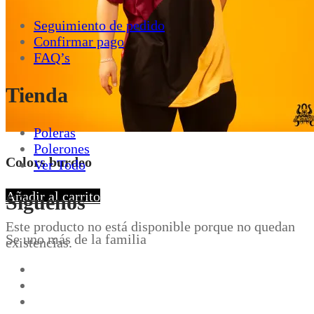
de
producto
Seguimiento de pedido
Confirmar pago
FAQ’s
Tienda
Poleras
Polerones
Colors burdeo
Ver Todo
Añadir al carrito
Síguenos
Este producto no está disponible porque no quedan
Se uno más de la familia
existencias.