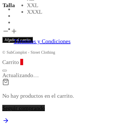
Talla
XXL
XXXL
Colors
Melange
Añadir al carrito
Términos y Condiciones
cantidad
© SubComplot - Street Clothing
Carrito
0
Actualizando…
No hay productos en el carrito.
Seguir comprando