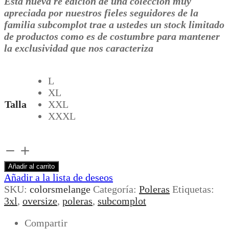
Esta nueva re edición de una coleccion muy
apreciada por nuestros fieles seguidores de la
familia subcomplot trae a ustedes un stock limitado
de productos como es de costumbre para mantener
la exclusividad que nos caracteriza
L
XL
Talla
XXL
XXXL
Colors
Melange
Añadir al carrito
cantidad
Añadir a la lista de deseos
SKU:
colorsmelange
Categoría:
Poleras
Etiquetas:
3xl
,
oversize
,
poleras
,
subcomplot
Compartir