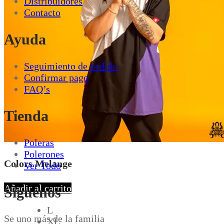
Distribuidores
Contacto
Ayuda
Seguimiento de pedido
Confirmar pago
FAQ’s
Tienda
Poleras
Polerones
Colors Melange
Ver Todo
Añadir al carrito
Síguenos
L
Se uno más de la familia
XL