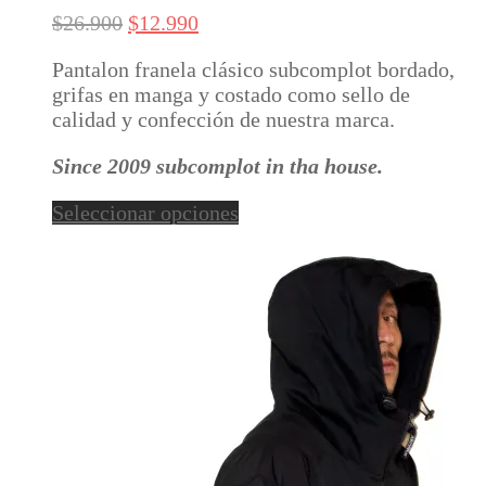
variantes.
El
El
$
26.900
$
12.990
Las
precio
precio
opciones
Pantalon franela clásico subcomplot bordado,
original
actual
se
grifas en manga y costado como sello de
era:
es:
pueden
calidad y confección de nuestra marca.
$26.900.
$12.990.
elegir
en
Since 2009 subcomplot in tha house.
la
página
Este
Seleccionar opciones
de
producto
producto
tiene
múltiples
variantes.
Las
opciones
se
pueden
elegir
en
la