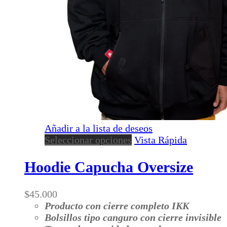
Añadir a la lista de deseos
Este
Seleccionar opciones
Vista Rápida
producto
tiene
Hoodie Capucha Oversize
múltiples
variantes.
$
45.000
Las
Producto con cierre completo IKK
opciones
Bolsillos tipo canguro con cierre invisible
se