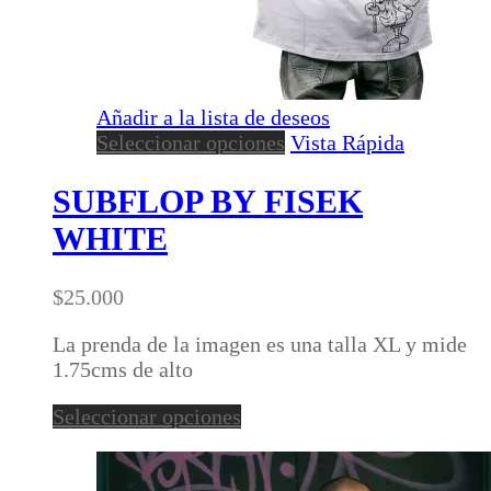
Añadir a la lista de deseos
Este
Seleccionar opciones
Vista Rápida
producto
tiene
SUBFLOP BY FISEK
múltiples
WHITE
variantes.
Las
opciones
$
25.000
se
pueden
La prenda de la imagen es una talla XL y mide
elegir
1.75cms de alto
en
Este
Seleccionar opciones
la
producto
página
tiene
de
múltiples