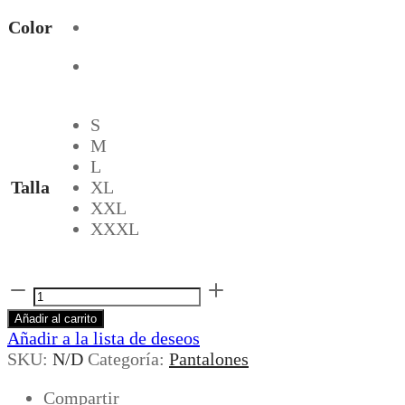
Color
S
M
L
Talla
XL
XXL
XXXL
Short
franela
Añadir al carrito
cantidad
Añadir a la lista de deseos
SKU:
N/D
Categoría:
Pantalones
Compartir