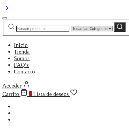
Buscar
Narrow
Buscar
por:
by
category:
Inicio
Tienda
Somos
FAQ’s
Contacto
Acceder
Carrito
0
Lista de deseos