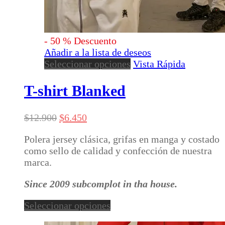
-
50
%
Descuento
Añadir a la lista de deseos
Este
Seleccionar opciones
Vista Rápida
producto
tiene
T-shirt Blanked
múltiples
variantes.
El
El
$
12.900
$
6.450
Las
precio
precio
opciones
Polera jersey clásica, grifas en manga y costado
original
actual
se
como sello de calidad y confección de nuestra
era:
es:
pueden
marca.
$12.900.
$6.450.
elegir
en
Since 2009 subcomplot in tha house.
la
página
Este
Seleccionar opciones
de
producto