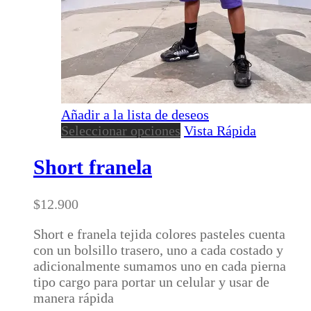
Añadir a la lista de deseos
Este
Seleccionar opciones
Vista Rápida
producto
tiene
Short franela
múltiples
variantes.
$
12.900
Las
opciones
Short e franela tejida colores pasteles cuenta
se
con un bolsillo trasero, uno a cada costado y
pueden
adicionalmente sumamos uno en cada pierna
elegir
tipo cargo para portar un celular y usar de
en
manera rápida
la