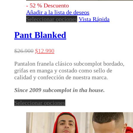
-
52
%
Descuento
Añadir a la lista de deseos
Este
Seleccionar opciones
Vista Rápida
producto
tiene
Pant Blanked
múltiples
variantes.
El
El
$
26.900
$
12.990
Las
precio
precio
opciones
Pantalon franela clásico subcomplot bordado,
original
actual
se
grifas en manga y costado como sello de
era:
es:
pueden
calidad y confección de nuestra marca.
$26.900.
$12.990.
elegir
en
Since 2009 subcomplot in tha house.
la
página
Este
Seleccionar opciones
de
producto
producto
tiene
múltiples
variantes.