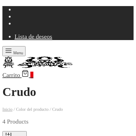
Lista de deseos
Menu
Carrito
0
Crudo
Inicio
/
Color del producto
/
Crudo
4 Products