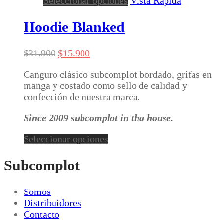
Seleccionar opciones
Vista Rápida
producto
tiene
Hoodie Blanked
múltiples
variantes.
El
El
$
31.900
$
15.900
Las
precio
precio
opciones
Canguro clásico subcomplot bordado, grifas en
original
actual
se
manga y costado como sello de calidad y
era:
es:
pueden
confección de nuestra marca.
$31.900.
$15.900.
elegir
en
Since 2009 subcomplot in tha house.
la
página
Este
Seleccionar opciones
de
producto
producto
tiene
Subcomplot
múltiples
variantes.
Somos
Las
Distribuidores
opciones
Contacto
se