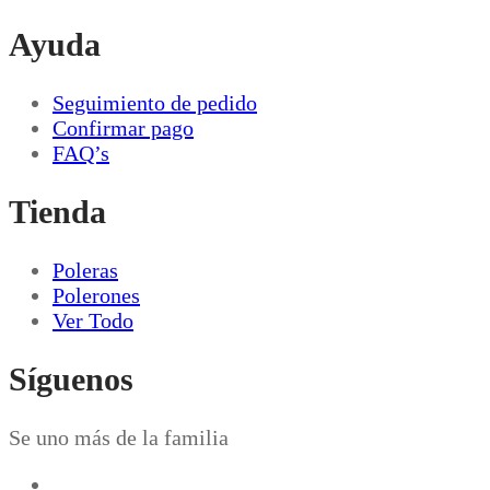
pueden
Ayuda
elegir
en
la
Seguimiento de pedido
página
Confirmar pago
de
FAQ’s
producto
Tienda
Poleras
Polerones
Ver Todo
Síguenos
Se uno más de la familia