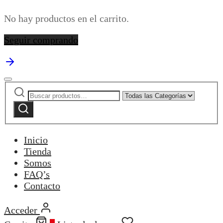
No hay productos en el carrito.
Seguir comprando
Buscar
Narrow
por:
by
Buscar
category:
Inicio
Tienda
Somos
FAQ’s
Contacto
Acceder