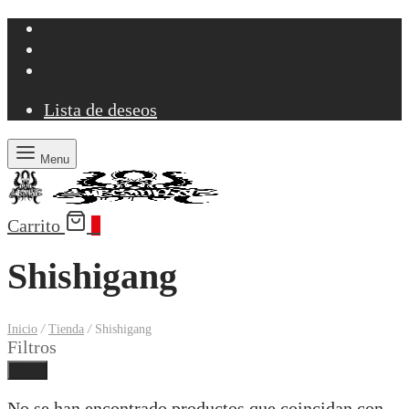
Lista de deseos
Menu
Carrito
0
Shishigang
Inicio
/
Tienda
/
Shishigang
Filtros
Listo
No se han encontrado productos que coincidan con